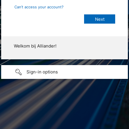
Can’t access your account?
Welkom bij Alliander!
Sign-in options