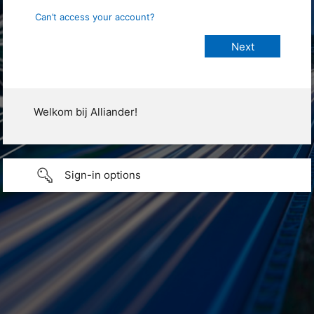
Can’t access your account?
Welkom bij Alliander!
Sign-in options