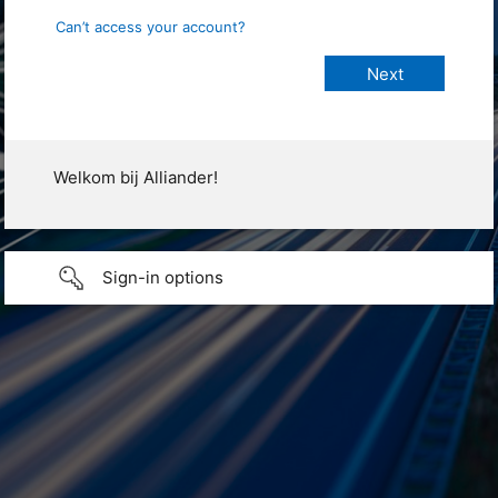
Can’t access your account?
Welkom bij Alliander!
Sign-in options